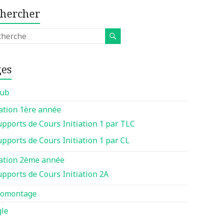
chercher
ges
lub
iation 1ère année
upports de Cours Initiation 1 par TLC
upports de Cours Initiation 1 par CL
iation 2ème année
upports de Cours Initiation 2A
tomontage
le