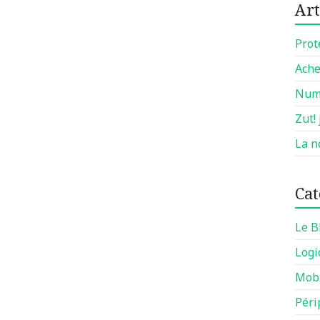
Art
Prot
Ache
Numé
Zut!
La n
Cat
Le B
Logi
Mobi
Péri