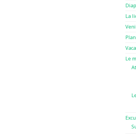
Diap
La l
Veni
Plan
Vaca
Le m
A
L
Excu
S