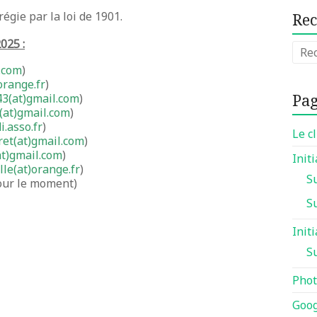
égie par la loi de 1901.
Re
025 :
.com
)
orange.fr
)
Pa
3(at)gmail.com
)
s(at)gmail.com
)
i
.asso.fr
)
Le c
ret(at)gmail.com
)
at)gmail.com
)
Init
lle(at)orange.f
r
)
S
our le moment)
S
Init
S
Pho
Goog