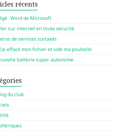
icles récents
égé : Word de Microsoft
ter sur internet en toute sécurité
ros de services surtaxés
 j’ai effacé mon fichier et vidé ma poubelle
ouvelle batterie super-autonome
égories
log du club
ciels
lité
phériques