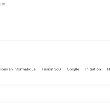
que …
sions en informatique
Fusion 360
Google
Initiation
N