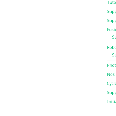
Tuto
Supp
Supp
Fusi
S
Robo
S
Pho
Nos 
Cycl
Supp
Init