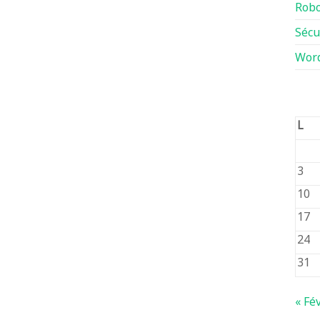
Robo
Sécu
Wor
L
3
10
17
24
31
« Fé