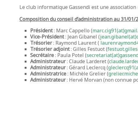
Le club informatique Gassendi est une association r
Composition du conseil d’administration au 31/01/2
Président
: Marc Cappello (
marc.cig91(at)gmail
Vice-Président
: Jean Gibanel (
jean.gibanel(at)
Trésorier
: Raymond Laurent (
laurenraymond4
Trésorier adjoint
: Gilles Festuot (
festuot.gille
Secrétaire
: Paula Potel (
secretariat(at)gassend
Administrateur
: Claude Larderet (
claude.larde
Administrateur
: Gérard Leclercq (
gleclercq91(
Administratrice
: Michèle Grelier (
grelier.miche
Administrateur
: Hervé Morvan (non connue p